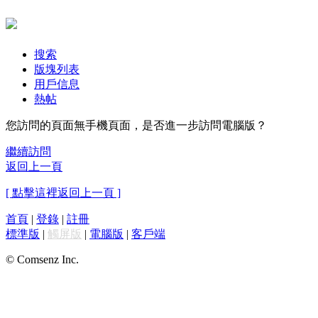
搜索
版塊列表
用戶信息
熱帖
您訪問的頁面無手機頁面，是否進一步訪問電腦版？
繼續訪問
返回上一頁
[ 點擊這裡返回上一頁 ]
首頁
|
登錄
|
註冊
標準版
|
觸屏版
|
電腦版
|
客戶端
© Comsenz Inc.