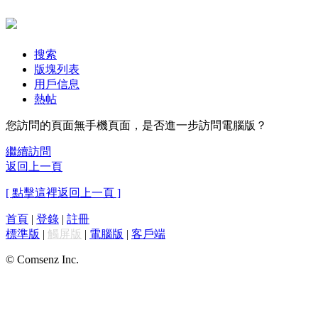
搜索
版塊列表
用戶信息
熱帖
您訪問的頁面無手機頁面，是否進一步訪問電腦版？
繼續訪問
返回上一頁
[ 點擊這裡返回上一頁 ]
首頁
|
登錄
|
註冊
標準版
|
觸屏版
|
電腦版
|
客戶端
© Comsenz Inc.