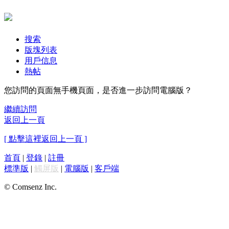
搜索
版塊列表
用戶信息
熱帖
您訪問的頁面無手機頁面，是否進一步訪問電腦版？
繼續訪問
返回上一頁
[ 點擊這裡返回上一頁 ]
首頁
|
登錄
|
註冊
標準版
|
觸屏版
|
電腦版
|
客戶端
© Comsenz Inc.