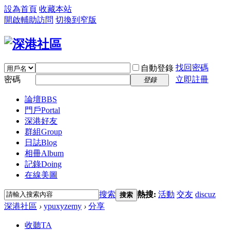
設為首頁
收藏本站
開啟輔助訪問
切換到窄版
找回密碼
自動登錄
密碼
立即註冊
登錄
論壇
BBS
門戶
Portal
深港好友
群組
Group
日誌
Blog
相冊
Album
記錄
Doing
在線美圖
搜索
熱搜:
活動
交友
discuz
搜索
深港社區
›
ypuxyzemy
›
分享
收聽TA