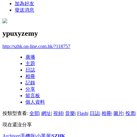
加為好友
發送消息
ypuxyzemy
http://szhk.on-line.com.hk/?118757
廣播
主題
日誌
相冊
記錄
分享
留言板
個人資料
按類型查看:
全部
|
網址
|
視頻
|
音樂
|
Flash
|
日誌
|
相冊
|
圖片
|
投票
|
現在還沒分享
Archiver
|
手機版
|
小黑屋
|
SZHK