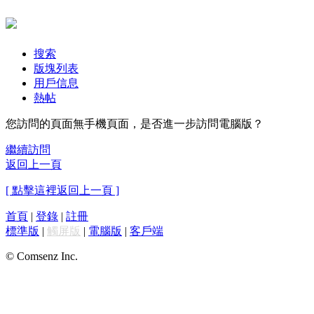
搜索
版塊列表
用戶信息
熱帖
您訪問的頁面無手機頁面，是否進一步訪問電腦版？
繼續訪問
返回上一頁
[ 點擊這裡返回上一頁 ]
首頁
|
登錄
|
註冊
標準版
|
觸屏版
|
電腦版
|
客戶端
© Comsenz Inc.