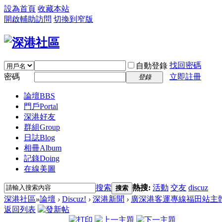
設為首頁
收藏本站
開啟輔助訪問
切換到窄版
找回密碼
自動登錄
密碼
立即註冊
登錄
論壇
BBS
門戶
Portal
深港好友
群組
Group
日誌
Blog
相冊
Album
記錄
Doing
在線美圖
搜索
熱搜:
活動
交友
discuz
搜索
深港社區
»
論壇
›
Discuz!
›
深港新聞
›
廣深港客運專線福田站主體
返回列表