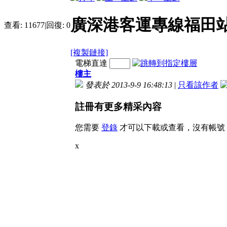
廣深港客運專線福田站
查看:
11677
|
回復:
0
[複製鏈接]
電梯直達
樓主
發表於 2013-9-9 16:48:13
|
只看該作者
註冊有更多精采內容
您需要
登錄
才可以下載或查看，沒有帳號
x