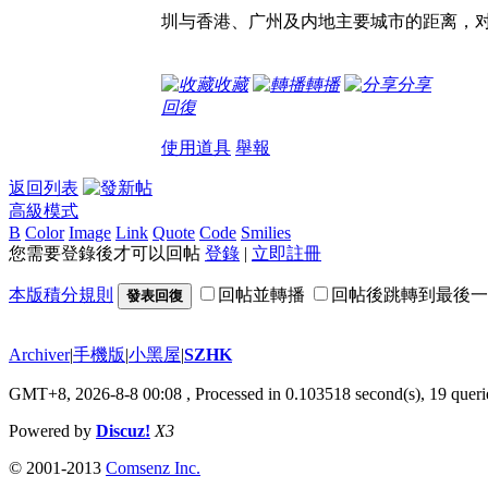
圳与香港、广州及内地主要城市的距离，
收藏
轉播
分享
回復
使用道具
舉報
返回列表
高級模式
B
Color
Image
Link
Quote
Code
Smilies
您需要登錄後才可以回帖
登錄
|
立即註冊
本版積分規則
回帖並轉播
回帖後跳轉到最後一
發表回復
Archiver
|
手機版
|
小黑屋
|
SZHK
GMT+8, 2026-8-8 00:08
, Processed in 0.103518 second(s), 19 querie
Powered by
Discuz!
X3
© 2001-2013
Comsenz Inc.