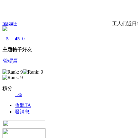
maggie
工人们近日
5
45
0
主題
帖子
好友
管理員
積分
136
收聽TA
發消息