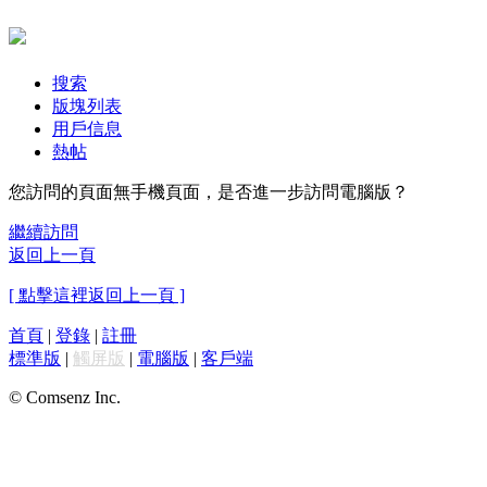
搜索
版塊列表
用戶信息
熱帖
您訪問的頁面無手機頁面，是否進一步訪問電腦版？
繼續訪問
返回上一頁
[ 點擊這裡返回上一頁 ]
首頁
|
登錄
|
註冊
標準版
|
觸屏版
|
電腦版
|
客戶端
© Comsenz Inc.