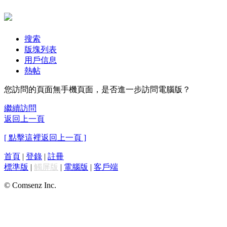
搜索
版塊列表
用戶信息
熱帖
您訪問的頁面無手機頁面，是否進一步訪問電腦版？
繼續訪問
返回上一頁
[ 點擊這裡返回上一頁 ]
首頁
|
登錄
|
註冊
標準版
|
觸屏版
|
電腦版
|
客戶端
© Comsenz Inc.