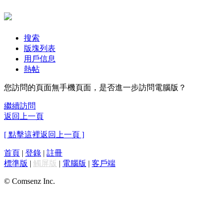
搜索
版塊列表
用戶信息
熱帖
您訪問的頁面無手機頁面，是否進一步訪問電腦版？
繼續訪問
返回上一頁
[ 點擊這裡返回上一頁 ]
首頁
|
登錄
|
註冊
標準版
|
觸屏版
|
電腦版
|
客戶端
© Comsenz Inc.