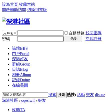
設為首頁
收藏本站
開啟輔助訪問
切換到窄版
找回密碼
自動登錄
密碼
立即註冊
登錄
論壇
BBS
門戶
Portal
深港好友
群組
Group
日誌
Blog
相冊
Album
記錄
Doing
在線美圖
搜索
熱搜:
活動
交友
discuz
搜索
深港社區
›
oqesiwif
›
好友
收聽TA