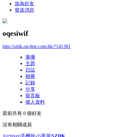
加為好友
發送消息
oqesiwif
http://szhk.on-line.com.hk/?141381
廣播
主題
日誌
相冊
記錄
分享
留言板
個人資料
當前共有
0
個好友
沒有相關成員
Archiver
|
手機版
|
小黑屋
|
SZHK