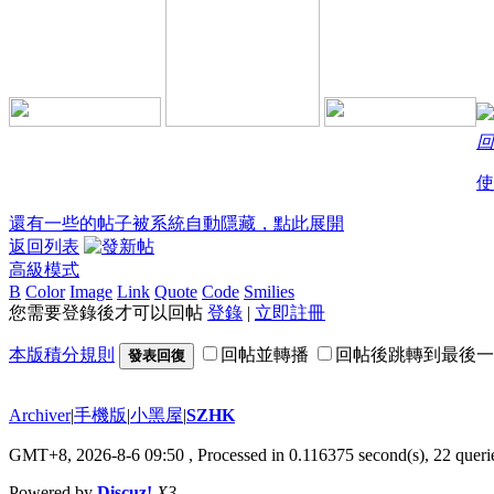
回
使
還有一些的帖子被系統自動隱藏，點此展開
返回列表
高級模式
B
Color
Image
Link
Quote
Code
Smilies
您需要登錄後才可以回帖
登錄
|
立即註冊
本版積分規則
回帖並轉播
回帖後跳轉到最後一
發表回復
Archiver
|
手機版
|
小黑屋
|
SZHK
GMT+8, 2026-8-6 09:50
, Processed in 0.116375 second(s), 22 querie
Powered by
Discuz!
X3