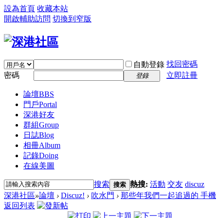
設為首頁
收藏本站
開啟輔助訪問
切換到窄版
找回密碼
自動登錄
密碼
立即註冊
登錄
論壇
BBS
門戶
Portal
深港好友
群組
Group
日誌
Blog
相冊
Album
記錄
Doing
在線美圖
搜索
熱搜:
活動
交友
discuz
搜索
深港社區
»
論壇
›
Discuz!
›
吹水門
›
那些年我們一起追過的 手機
返回列表