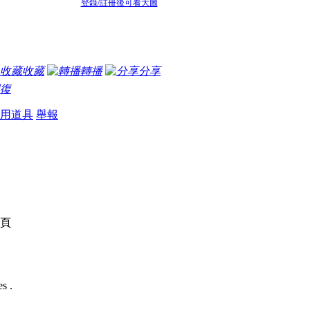
登錄/註冊後可看大圖
收藏
轉播
分享
復
用道具
舉報
頁
s .