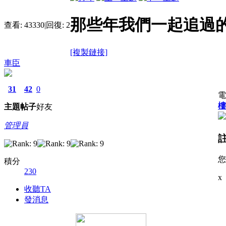
那些年我們一起追過的
查看:
43330
|
回復:
2
[複製鏈接]
車臣
31
42
0
電
樓
主題
帖子
好友
管理員
積分
230
x
收聽TA
發消息