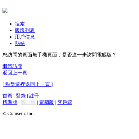
搜索
版塊列表
用戶信息
熱帖
您訪問的頁面無手機頁面，是否進一步訪問電腦版？
繼續訪問
返回上一頁
[ 點擊這裡返回上一頁 ]
首頁
|
登錄
|
註冊
標準版
|
觸屏版
|
電腦版
|
客戶端
© Comsenz Inc.