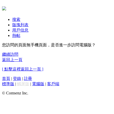
搜索
版塊列表
用戶信息
熱帖
您訪問的頁面無手機頁面，是否進一步訪問電腦版？
繼續訪問
返回上一頁
[ 點擊這裡返回上一頁 ]
首頁
|
登錄
|
註冊
標準版
|
觸屏版
|
電腦版
|
客戶端
© Comsenz Inc.