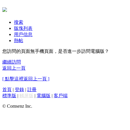
搜索
版塊列表
用戶信息
熱帖
您訪問的頁面無手機頁面，是否進一步訪問電腦版？
繼續訪問
返回上一頁
[ 點擊這裡返回上一頁 ]
首頁
|
登錄
|
註冊
標準版
|
觸屏版
|
電腦版
|
客戶端
© Comsenz Inc.