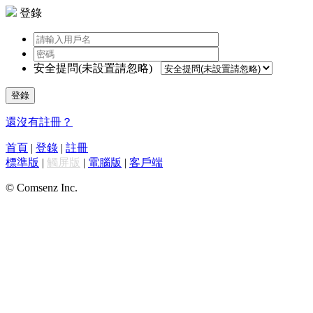
登錄
安全提問(未設置請忽略)
登錄
還沒有註冊？
首頁
|
登錄
|
註冊
標準版
|
觸屏版
|
電腦版
|
客戶端
© Comsenz Inc.