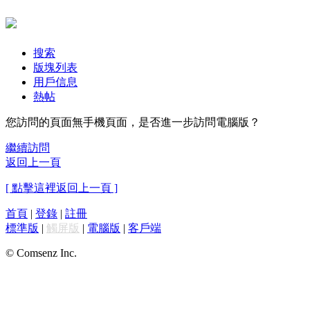
搜索
版塊列表
用戶信息
熱帖
您訪問的頁面無手機頁面，是否進一步訪問電腦版？
繼續訪問
返回上一頁
[ 點擊這裡返回上一頁 ]
首頁
|
登錄
|
註冊
標準版
|
觸屏版
|
電腦版
|
客戶端
© Comsenz Inc.