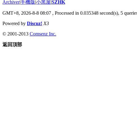
Archiver
|
手機版
|
小黑屋
|
SZHK
GMT+8, 2026-8-8 08:07
, Processed in 0.035348 second(s), 5 queries
Powered by
Discuz!
X3
© 2001-2013
Comsenz Inc.
返回頂部