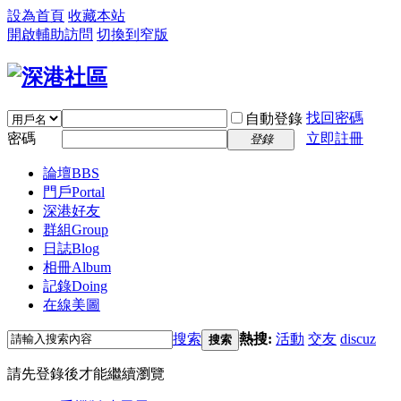
設為首頁
收藏本站
開啟輔助訪問
切換到窄版
找回密碼
自動登錄
密碼
立即註冊
登錄
論壇
BBS
門戶
Portal
深港好友
群組
Group
日誌
Blog
相冊
Album
記錄
Doing
在線美圖
搜索
熱搜:
活動
交友
discuz
搜索
請先登錄後才能繼續瀏覽