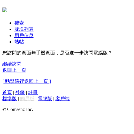
搜索
版塊列表
用戶信息
熱帖
您訪問的頁面無手機頁面，是否進一步訪問電腦版？
繼續訪問
返回上一頁
[ 點擊這裡返回上一頁 ]
首頁
|
登錄
|
註冊
標準版
|
觸屏版
|
電腦版
|
客戶端
© Comsenz Inc.