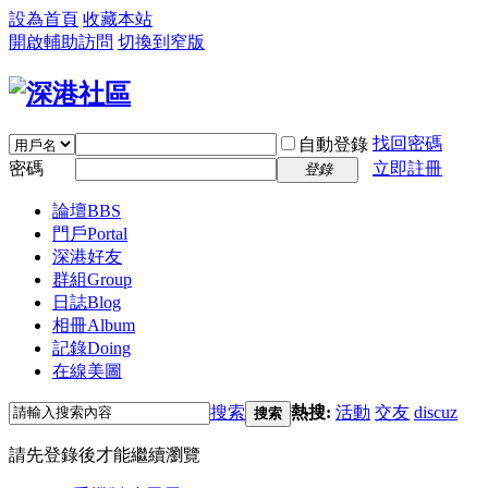
設為首頁
收藏本站
開啟輔助訪問
切換到窄版
找回密碼
自動登錄
密碼
立即註冊
登錄
論壇
BBS
門戶
Portal
深港好友
群組
Group
日誌
Blog
相冊
Album
記錄
Doing
在線美圖
搜索
熱搜:
活動
交友
discuz
搜索
請先登錄後才能繼續瀏覽