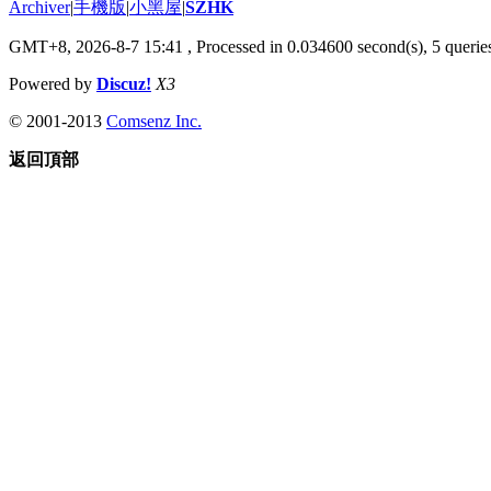
Archiver
|
手機版
|
小黑屋
|
SZHK
GMT+8, 2026-8-7 15:41
, Processed in 0.034600 second(s), 5 queries
Powered by
Discuz!
X3
© 2001-2013
Comsenz Inc.
返回頂部